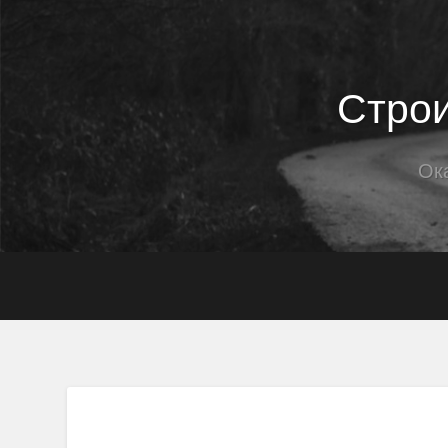
Строи
Ок