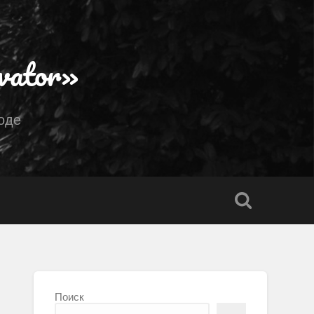
vator»
оде
Поиск