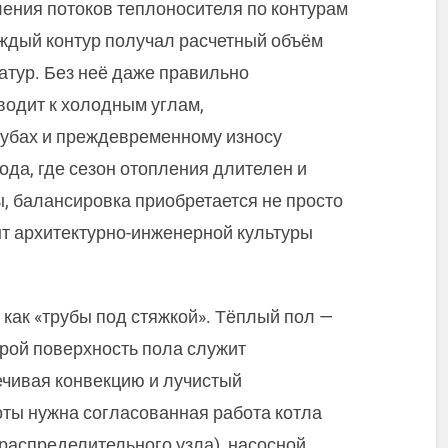
ения потоков теплоносителя по контурам
аждый контур получал расчетный объём
атур. Без неё даже правильно
водит к холодным углам,
рубах и преждевременному износу
ода, где сезон отопления длителен и
 балансировка приобретается не просто
ент архитектурно-инженерной культуры
как «трубы под стяжкой». Тёплый пол —
орой поверхность пола служит
чивая конвекцию и лучистый
оты нужна согласованная работа котла
(распределительного узла), насосной