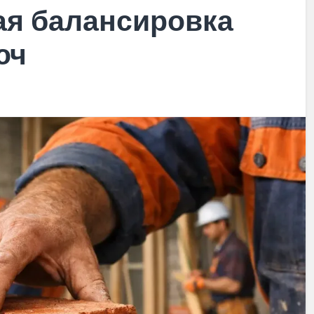
ая балансировка
юч