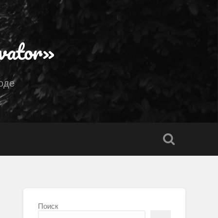
vator»
оде
Поиск