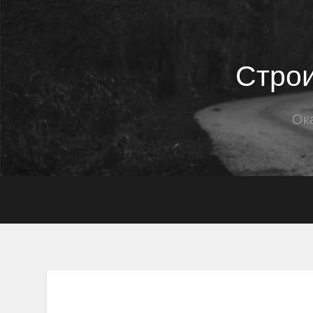
Строи
Ок