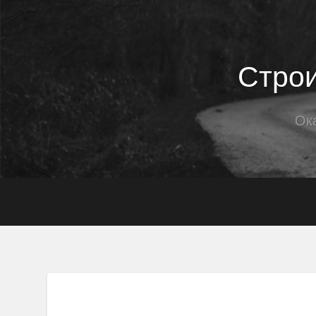
Строи
Ок