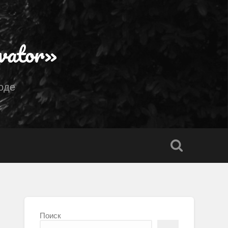
vator»
оде
Поиск